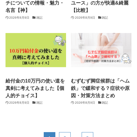
チについての情報・魅力・
ユース」の方が快適&綺麗
名言【神】
【比較】
2026年8月9日
雑記
2026年8月9日
雑記
給付金の10万円の使い道を
むずむず脚症候群は「ヘム
真剣に考えてみました【個
鉄」で緩和する？症状や原
人的チョイス】
因・対策方法まとめ
2026年8月9日
雑記
2026年8月9日
雑記