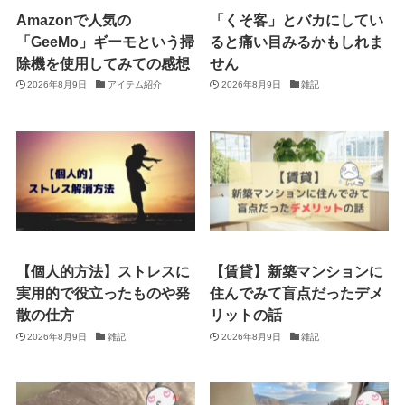
Amazonで人気の
「くそ客」とバカにしてい
「GeeMo」ギーモという掃
ると痛い目みるかもしれま
除機を使用してみての感想
せん
2026年8月9日
アイテム紹介
2026年8月9日
雑記
【個人的方法】ストレスに
【賃貸】新築マンションに
実用的で役立ったものや発
住んでみて盲点だったデメ
散の仕方
リットの話
2026年8月9日
雑記
2026年8月9日
雑記